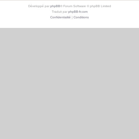
Développé par
phpBB
® Forum Software © phpBB Limited
Traduit par
phpBB-fr.com
Confidentialité
|
Conditions