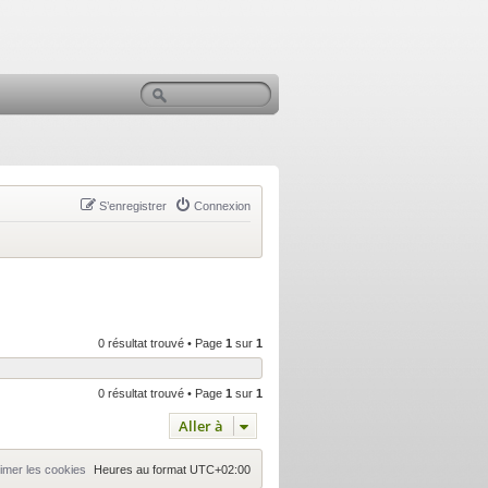
S’enregistrer
Connexion
0 résultat trouvé • Page
1
sur
1
0 résultat trouvé • Page
1
sur
1
Aller à
imer les cookies
Heures au format
UTC+02:00