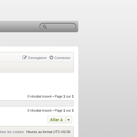
S’enregistrer
Connexion
0 résultat trouvé • Page
1
sur
1
0 résultat trouvé • Page
1
sur
1
Aller à
imer les cookies
Heures au format
UTC+02:00