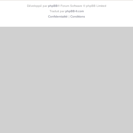
Développé par
phpBB
® Forum Software © phpBB Limited
Traduit par
phpBB-fr.com
Confidentialité
|
Conditions