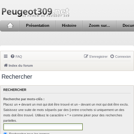
Présentation
Histoire
Zoom sur...
Docu
FAQ
S’enregistrer
Connexion
Index du forum
Rechercher
RECHERCHER
Recherche par mots-clés :
Placez un
+
devant un mot qui doit être trouvé et un
-
devant un mot qui doit être exclu.
Saisissez une suite de mots séparés par des
|
entre crochets si uniquement un des
mots doit être trouvé. Utilisez le caractère « * » comme joker pour des recherches
partielles.
Rechercher tous les termes