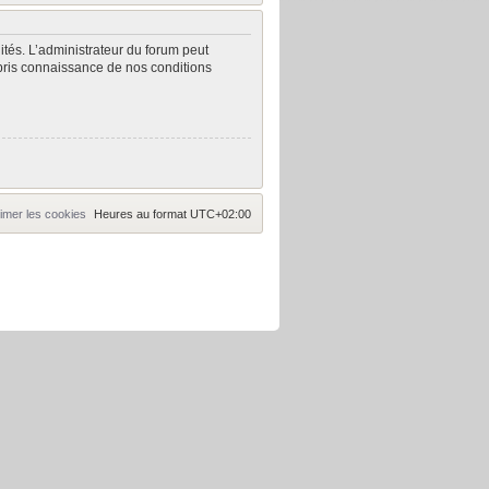
tés. L’administrateur du forum peut
pris connaissance de nos conditions
imer les cookies
Heures au format
UTC+02:00