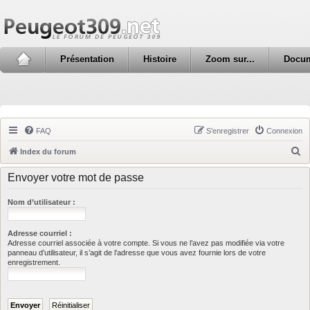
Présentation
Histoire
Zoom sur...
Docu
FAQ
S’enregistrer
Connexion
R
Index du forum
e
Envoyer votre mot de passe
c
h
Nom d’utilisateur :
e
Adresse courriel :
r
Adresse courriel associée à votre compte. Si vous ne l’avez pas modifiée via votre
c
panneau d’utilisateur, il s’agit de l’adresse que vous avez fournie lors de votre
enregistrement.
h
e
r