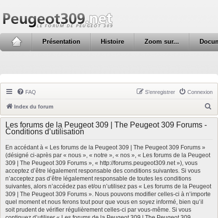
Présentation
Histoire
Zoom sur...
Docu
FAQ
S’enregistrer
Connexion
R
Index du forum
e
Les forums de la Peugeot 309 | The Peugeot 309 Forums -
c
Conditions d’utilisation
h
En accédant à « Les forums de la Peugeot 309 | The Peugeot 309 Forums »
e
(désigné ci-après par « nous », « notre », « nos », « Les forums de la Peugeot
309 | The Peugeot 309 Forums », « http://forums.peugeot309.net »), vous
r
acceptez d’être légalement responsable des conditions suivantes. Si vous
c
n’acceptez pas d’être légalement responsable de toutes les conditions
suivantes, alors n’accédez pas et/ou n’utilisez pas « Les forums de la Peugeot
h
309 | The Peugeot 309 Forums ». Nous pouvons modifier celles-ci à n’importe
e
quel moment et nous ferons tout pour que vous en soyez informé, bien qu’il
soit prudent de vérifier régulièrement celles-ci par vous-même. Si vous
r
continuez d’utiliser « Les forums de la Peugeot 309 | The Peugeot 309