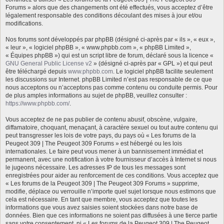
Forums » alors que des changements ont été effectués, vous acceptez d’être
légalement responsable des conditions découlant des mises à jour et/ou
modifications.
Nos forums sont développés par phpBB (désigné ci-après par « ils », « eux »,
« leur », « logiciel phpBB », « www.phpbb.com », « phpBB Limited »,
« Équipes phpBB ») qui est un script libre de forum, déclaré sous la licence «
GNU General Public License v2
» (désigné ci-après par « GPL ») et qui peut
être téléchargé depuis
www.phpbb.com
. Le logiciel phpBB facilite seulement
les discussions sur Internet. phpBB Limited n’est pas responsable de ce que
nous acceptons ou n’acceptons pas comme contenu ou conduite permis. Pour
de plus amples informations au sujet de phpBB, veuillez consulter :
https://www.phpbb.com/
.
Vous acceptez de ne pas publier de contenu abusif, obscène, vulgaire,
diffamatoire, choquant, menaçant, à caractère sexuel ou tout autre contenu qui
peut transgresser les lois de votre pays, du pays où « Les forums de la
Peugeot 309 | The Peugeot 309 Forums » est hébergé ou les lois
internationales. Le faire peut vous mener à un bannissement immédiat et
permanent, avec une notification à votre fournisseur d’accès à Internet si nous
le jugeons nécessaire. Les adresses IP de tous les messages sont
enregistrées pour aider au renforcement de ces conditions. Vous acceptez que
« Les forums de la Peugeot 309 | The Peugeot 309 Forums » supprime,
modifie, déplace ou verrouille n’importe quel sujet lorsque nous estimons que
cela est nécessaire. En tant que membre, vous acceptez que toutes les
informations que vous avez saisies soient stockées dans notre base de
données. Bien que ces informations ne soient pas diffusées à une tierce partie
sans votre consentement, ni « Les forums de la Peugeot 309 | The Peugeot