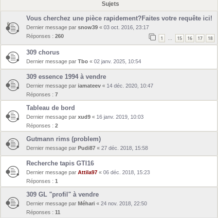
Sujets
Vous cherchez une pièce rapidement?Faites votre requête ici!
Dernier message par
snow39
«
03 oct. 2016, 23:17
Réponses :
260
1
15
16
17
18
…
309 chorus
Dernier message par
Tbo
«
02 janv. 2025, 10:54
309 essence 1994 à vendre
Dernier message par
iamateev
«
14 déc. 2020, 10:47
Réponses :
7
Tableau de bord
Dernier message par
xud9
«
16 janv. 2019, 10:03
Réponses :
2
Gutmann rims (problem)
Dernier message par
Pudi87
«
27 déc. 2018, 15:58
Recherche tapis GTI16
Dernier message par
Attila97
«
06 déc. 2018, 15:23
Réponses :
1
309 GL "profil" à vendre
Dernier message par
Méhari
«
24 nov. 2018, 22:50
Réponses :
11