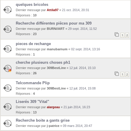
quelques bricoles
Dernier message par
Attila97
«
21 oct. 2014, 20:31
Réponses :
10
Recherche différentes pièces pour ma 309
Dernier message par
BURN//ART
«
29 sept. 2014, 11:52
Réponses :
23
1
2
pieces de rechange
Dernier message par
manubarnum
«
02 sept. 2014, 13:16
Réponses :
1
cherche plusieurs choses ph1
Dernier message par
309BestLine
«
12 juil. 2014, 15:10
Réponses :
26
1
2
Telcommande Plip
Dernier message par
309BestLine
«
12 juil. 2014, 15:08
Réponses :
4
Liserés 309 "Vital"
Dernier message par
alargeau
«
21 juin 2014, 16:23
Réponses :
13
Recherche boite a gants grise
Dernier message par
j-patrice
«
09 mars 2014, 20:47