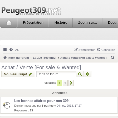
Présentation
Histoire
Zoom sur...
Docu
FAQ
S’enregistrer
Connexion
R
Index du forum
La 309 (309 only)
Achat / Vente [For sale & Wanted]
e
Achat / Vente [For sale & Wanted]
c
Rechercher
Recherche avanc
Nouveau sujet
h
1
2
Suivante
98 sujets
e
r
Annonces
c
Les bonnes affaires pour nos 309!
h
Dernier message par
j-patrice
«
04 nov. 2013, 17:27
e
Réponses :
13
r