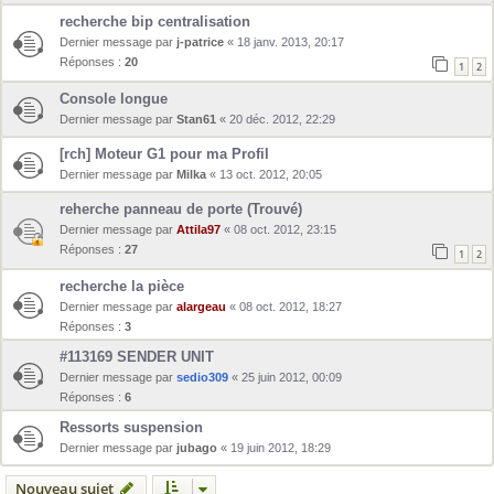
recherche bip centralisation
Dernier message par
j-patrice
«
18 janv. 2013, 20:17
Réponses :
20
1
2
Console longue
Dernier message par
Stan61
«
20 déc. 2012, 22:29
[rch] Moteur G1 pour ma Profil
Dernier message par
Milka
«
13 oct. 2012, 20:05
reherche panneau de porte (Trouvé)
Dernier message par
Attila97
«
08 oct. 2012, 23:15
Réponses :
27
1
2
recherche la pièce
Dernier message par
alargeau
«
08 oct. 2012, 18:27
Réponses :
3
#113169 SENDER UNIT
Dernier message par
sedio309
«
25 juin 2012, 00:09
Réponses :
6
Ressorts suspension
Dernier message par
jubago
«
19 juin 2012, 18:29
Nouveau sujet