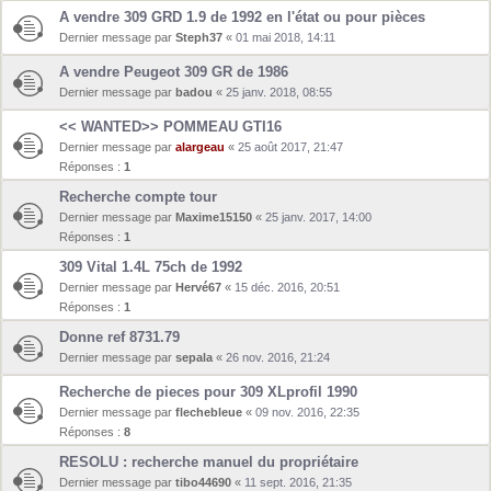
A vendre 309 GRD 1.9 de 1992 en l'état ou pour pièces
Dernier message par
Steph37
«
01 mai 2018, 14:11
A vendre Peugeot 309 GR de 1986
Dernier message par
badou
«
25 janv. 2018, 08:55
<< WANTED>> POMMEAU GTI16
Dernier message par
alargeau
«
25 août 2017, 21:47
Réponses :
1
Recherche compte tour
Dernier message par
Maxime15150
«
25 janv. 2017, 14:00
Réponses :
1
309 Vital 1.4L 75ch de 1992
Dernier message par
Hervé67
«
15 déc. 2016, 20:51
Réponses :
1
Donne ref 8731.79
Dernier message par
sepala
«
26 nov. 2016, 21:24
Recherche de pieces pour 309 XLprofil 1990
Dernier message par
flechebleue
«
09 nov. 2016, 22:35
Réponses :
8
RESOLU : recherche manuel du propriétaire
Dernier message par
tibo44690
«
11 sept. 2016, 21:35