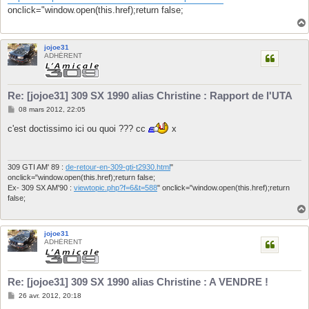
e
onclick="window.open(this.href);return false;
jojoe31
ADHÉRENT
Re: [jojoe31] 309 SX 1990 alias Christine : Rapport de l'UTA
M
08 mars 2012, 22:05
e
s
c'est doctissimo ici ou quoi ??? cc
x
s
a
g
e
309 GTI AM' 89 :
de-retour-en-309-gti-t2930.html
"
onclick="window.open(this.href);return false;
Ex- 309 SX AM'90 :
viewtopic.php?f=6&t=588
" onclick="window.open(this.href);return
false;
jojoe31
ADHÉRENT
Re: [jojoe31] 309 SX 1990 alias Christine : A VENDRE !
M
26 avr. 2012, 20:18
e