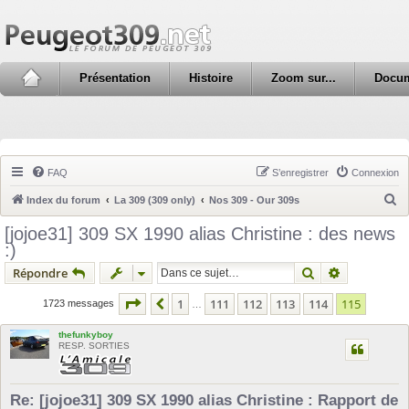
Présentation
Histoire
Zoom sur...
Docu
FAQ
S’enregistrer
Connexion
R
Index du forum
La 309 (309 only)
Nos 309 - Our 309s
e
[jojoe31] 309 SX 1990 alias Christine : des news
c
:)
h
Rechercher
Recherche 
Répondre
e
Page
115
sur
115
1
111
112
113
114
115
Précédente
1723 messages
…
r
c
thefunkyboy
RESP. SORTIES
h
e
r
Re: [jojoe31] 309 SX 1990 alias Christine : Rapport de