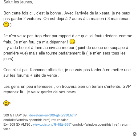
s
Salut les jeunes,
s
a
g
Bon cette fois ci , c'est la bonne . Avec l'arrivée de la xsara, je ne peux
e
pas garder 2 voitures. On est déjà à 2 autos à la maison ( 3 maintenant
) .
Je n'en veux pas trop cher par rapport à ce que j'ai foutu dedans comme
frais. Je m'en fou, ça m'a dépanner !
Il y a du boulot à faire au niveau moteur ( joint de queue de soupape à
première vue) mais elle tourne parfaitement là ( je m'en sers tous les
jours)
Ceci n'est pas l'annonce officielle, je ne vais pas tarder à en mettre une
sur les forums + site de vente .
Les gens un peu intéressés , on trouvera bien un terrain d'entente..SVP
reprenez là.. je veux garder de ses news..
309 GTI AM' 89 :
de-retour-en-309-gti-t2930.html
"
onclick="window.open(this.href);return false;
Ex- 309 SX AM'90 :
viewtopic.php?f=6&t=588
" onclick="window.open(this.href);return
false;