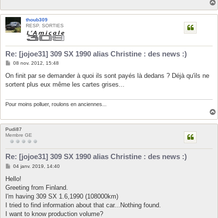
thoub309
RESP. SORTIES
Re: [jojoe31] 309 SX 1990 alias Christine : des news :)
M
08 nov. 2012, 15:48
e
s
On finit par se demander à quoi ils sont payés là dedans ? Déjà qu'ils ne
s
sortent plus eux même les cartes grises...
a
g
e
Pour moins polluer, roulons en anciennes...
Pudi87
Membre GE
Re: [jojoe31] 309 SX 1990 alias Christine : des news :)
M
04 janv. 2019, 14:40
e
s
Hello!
s
Greeting from Finland.
a
g
I'm having 309 SX 1.6,1990 (108000km)
e
I tried to find information about that car...Nothing found.
I want to know production volume?