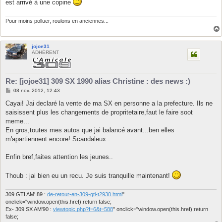
est arrivé à une copine
e
Pour moins polluer, roulons en anciennes...
jojoe31
ADHÉRENT
Re: [jojoe31] 309 SX 1990 alias Christine : des news :)
M
08 nov. 2012, 12:43
e
s
Cayai! Jai declaré la vente de ma SX en personne a la prefecture. Ils ne
s
saisissent plus les changements de propritetaire,faut le faire soot
a
g
meme...
e
En gros,toutes mes autos que jai balancé avant...ben elles
m'apartiennent encore! Scandaleux .
Enfin bref,faites attention les jeunes..
Thoub : jai bien eu un recu. Je suis tranquille maintenant!
309 GTI AM' 89 :
de-retour-en-309-gti-t2930.html
"
onclick="window.open(this.href);return false;
Ex- 309 SX AM'90 :
viewtopic.php?f=6&t=588
" onclick="window.open(this.href);return
false;