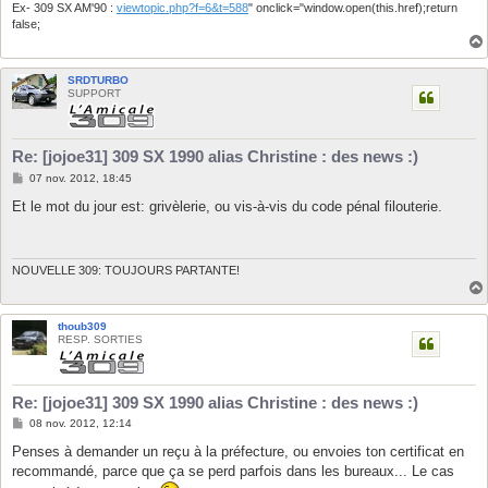
Ex- 309 SX AM'90 :
viewtopic.php?f=6&t=588
" onclick="window.open(this.href);return
false;
SRDTURBO
SUPPORT
Re: [jojoe31] 309 SX 1990 alias Christine : des news :)
M
07 nov. 2012, 18:45
e
s
Et le mot du jour est: grivèlerie, ou vis-à-vis du code pénal filouterie.
s
a
g
e
NOUVELLE 309: TOUJOURS PARTANTE!
thoub309
RESP. SORTIES
Re: [jojoe31] 309 SX 1990 alias Christine : des news :)
M
08 nov. 2012, 12:14
e
s
Penses à demander un reçu à la préfecture, ou envoies ton certificat en
s
recommandé, parce que ça se perd parfois dans les bureaux... Le cas
a
g