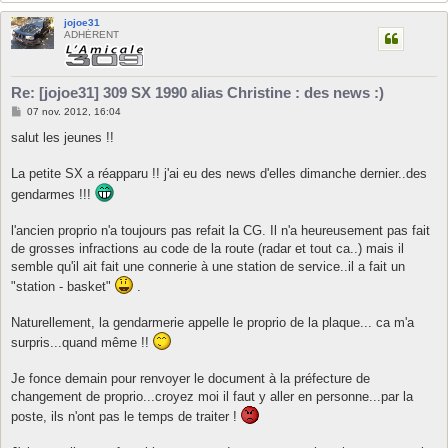
jojoe31
ADHÉRENT
Re: [jojoe31] 309 SX 1990 alias Christine : des news :)
M
07 nov. 2012, 16:04
e
s
salut les jeunes !!
s
a
g
La petite SX a réapparu !! j'ai eu des news d'elles dimanche dernier..des
e
gendarmes !!!
l'ancien proprio n'a toujours pas refait la CG. Il n'a heureusement pas fait
de grosses infractions au code de la route (radar et tout ca..) mais il
semble qu'il ait fait une connerie à une station de service..il a fait un
"station - basket"
.
Naturellement, la gendarmerie appelle le proprio de la plaque... ca m'a
surpris...quand même !!
Je fonce demain pour renvoyer le document à la préfecture de
changement de proprio...croyez moi il faut y aller en personne...par la
poste, ils n'ont pas le temps de traiter !