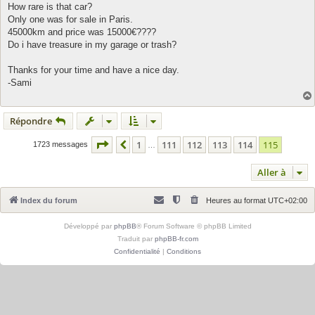
How rare is that car?
Only one was for sale in Paris.
45000km and price was 15000€????
Do i have treasure in my garage or trash?
Thanks for your time and have a nice day.
-Sami
Répondre
Page
115
sur
115
1
111
112
113
114
115
Précédente
1723 messages
…
Aller à
Index du forum
Heures au format
UTC+02:00
Développé par
phpBB
® Forum Software © phpBB Limited
Traduit par
phpBB-fr.com
Confidentialité
|
Conditions