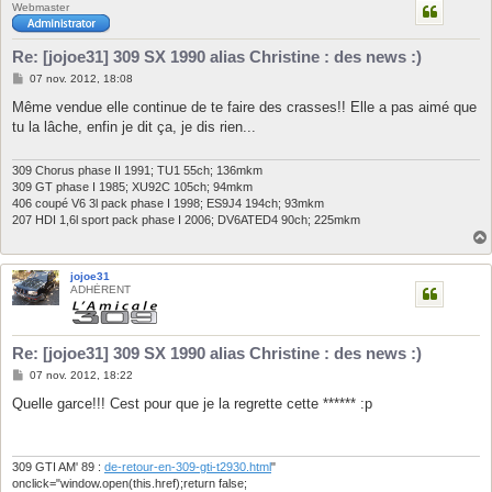
Webmaster
Re: [jojoe31] 309 SX 1990 alias Christine : des news :)
M
07 nov. 2012, 18:08
e
s
Même vendue elle continue de te faire des crasses!! Elle a pas aimé que
s
tu la lâche, enfin je dit ça, je dis rien...
a
g
e
309 Chorus phase II 1991; TU1 55ch; 136mkm
309 GT phase I 1985; XU92C 105ch; 94mkm
406 coupé V6 3l pack phase I 1998; ES9J4 194ch; 93mkm
207 HDI 1,6l sport pack phase I 2006; DV6ATED4 90ch; 225mkm
jojoe31
ADHÉRENT
Re: [jojoe31] 309 SX 1990 alias Christine : des news :)
M
07 nov. 2012, 18:22
e
s
Quelle garce!!! Cest pour que je la regrette cette ****** :p
s
a
g
e
309 GTI AM' 89 :
de-retour-en-309-gti-t2930.html
"
onclick="window.open(this.href);return false;