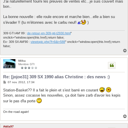
J'ai naturellement fourni les preuves de ventes etc...je suis couvert mais
bon..
La bonne nouvelle : elle roule encore et marche bien...elle a bien su
s'évader !! (tu m'étonnes avec le carbu neuf!
)
309 GTI AM' 89 :
de-retour-en-309-gti-t2930.html
"
onclick="window.open(this.href);return false;
Ex- 309 SX AM'90 :
viewtopic.php?f=6&t=588
" onclick="window.open(this.href);return
false;
Milka
Membre GTI
Re: [jojoe31] 309 SX 1990 alias Christine : des news :)
M
07 nov. 2012, 17:34
e
s
Station-Basket?? Il a fait le plein et s'est barré en courant
s
Sinon, assez cocasse les nouvelles, ça doit faire zarb d'avoir les kepis
a
g
sur le pas d'la porte
e
On the road again!
Attila97