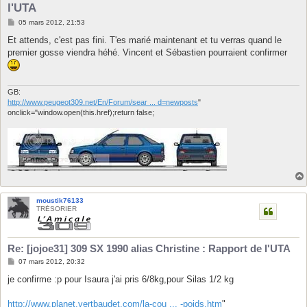
l'UTA
M
05 mars 2012, 21:53
e
s
Et attends, c'est pas fini. T'es marié maintenant et tu verras quand le
s
premier gosse viendra héhé. Vincent et Sébastien pourraient confirmer
a
g
e
GB:
http://www.peugeot309.net/En/Forum/sear ... d=newposts
"
onclick="window.open(this.href);return false;
moustik76133
TRÉSORIER
Re: [jojoe31] 309 SX 1990 alias Christine : Rapport de l'UTA
M
07 mars 2012, 20:32
e
s
je confirme :p pour Isaura j'ai pris 6/8kg,pour Silas 1/2 kg
s
a
g
http://www.planet.vertbaudet.com/la-cou ... -poids.htm
"