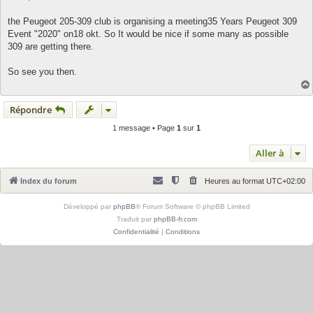
s
a
g
the Peugeot 205-309 club is organising a meeting35 Years Peugeot 309
e
Event "2020" on18 okt. So It would be nice if some many as possible
309 are getting there.
So see you then.
Répondre
1 message • Page
1
sur
1
Aller à
Index du forum
Heures au format
UTC+02:00
Développé par
phpBB
® Forum Software © phpBB Limited
Traduit par
phpBB-fr.com
Confidentialité
|
Conditions