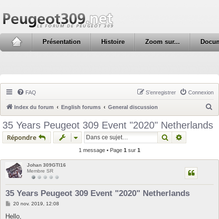
Présentation
Histoire
Zoom sur...
Docu
FAQ
S’enregistrer
Connexion
R
Index du forum
English forums
General discussion
e
35 Years Peugeot 309 Event "2020" Netherlands
c
Rechercher
Recherche 
Répondre
h
1 message • Page
1
sur
1
e
Johan 309GTI16
r
Membre SR
c
h
35 Years Peugeot 309 Event "2020" Netherlands
e
M
20 nov. 2019, 12:08
e
r
s
Hello,